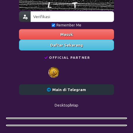
Remember Me
Masuk
Daftar Sekarang
OFFICIAL PARTNER
Main di Telegram
Desktop
Wap