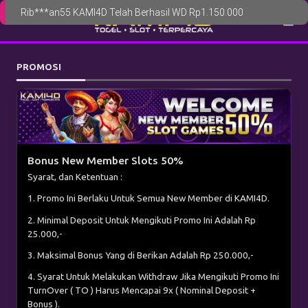
Rib***an55 KAMI4D Telah Berhasil WD Rp1.150.000
PROMOSI
Bonus New Member Slots 50%
Syarat, dan Ketentuan :
1. Promo Ini Berlaku Untuk Semua New Member di KAMI4D.
2. Minimal Deposit Untuk Mengikuti Promo Ini Adalah Rp
25.000,-
3. Maksimal Bonus Yang di Berikan Adalah Rp 250.000,-
4. Syarat Untuk Melakukan Withdraw Jika Mengikuti Promo Ini
TurnOver ( TO ) Harus Mencapai 9x ( Nominal Deposit +
Bonus ).