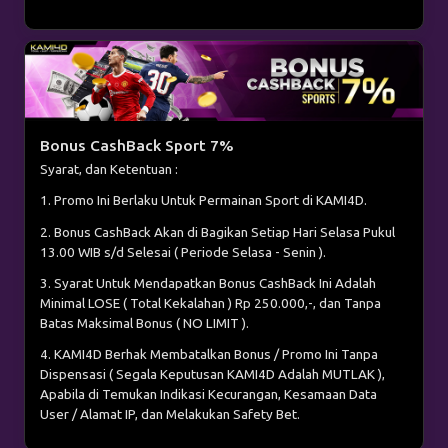
Bonus CashBack Sport 7%
Syarat, dan Ketentuan :
1. Promo Ini Berlaku Untuk Permainan Sport di KAMI4D.
2. Bonus CashBack Akan di Bagikan Setiap Hari Selasa Pukul
13.00 WIB s/d Selesai ( Periode Selasa - Senin ).
3. Syarat Untuk Mendapatkan Bonus CashBack Ini Adalah
Minimal LOSE ( Total Kekalahan ) Rp 250.000,-, dan Tanpa
Batas Maksimal Bonus ( NO LIMIT ).
4. KAMI4D Berhak Membatalkan Bonus / Promo Ini Tanpa
Dispensasi ( Segala Keputusan KAMI4D Adalah MUTLAK ),
Apabila di Temukan Indikasi Kecurangan, Kesamaan Data
User / Alamat IP, dan Melakukan Safety Bet.